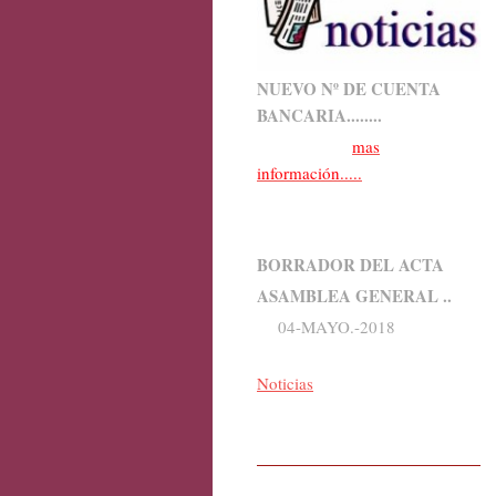
NUEVO Nº DE CUENTA
BANCARIA........
mas
información.....
BORRADOR DEL ACTA
ASAMBLEA GENERAL ..
04-MAYO.-2018
Noticias