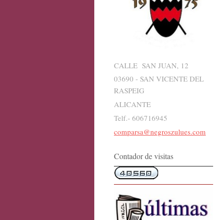
CALLE SAN JUAN, 12
03690 - SAN VICENTE DEL
RASPEIG
ALICANTE
Telf.- 606716945
comparsa@negroszulues.com
Contador de visitas