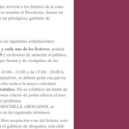
or servicio a los festeros de la com-
n su nombre el Presidente, firman un
 un prestigioso gabinete de
o las siguientes estipulaciones:
 y cada uno de los festeros
, podrán
S
y en horario de atención al público,
que fueren y de cualquiera de las
 10:00 - 13:00 y de 17:00 - 20:00 h.
nizativos, se deberá pedir cita previa
fre-cerla a la mayor celeridad.
ratuitas
. No se establece un límite de
 buen criterio de poder ofrecer el mas
del problema.
to, CHINCHILLA ABOGADOS, se
 en los siguientes términos:
ibre aceptación o no del festero, esto
 el gabinete de abogados, esta obli-