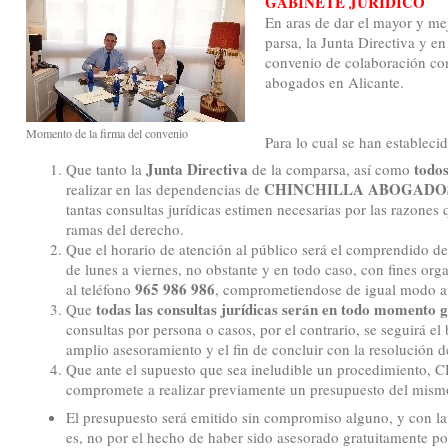
GABINETE JURIDICO
En aras de dar el mayor y mej
parsa, la Junta Directiva y e
convenio de colaboración con
abogados en Alicante.
Momento de la firma del convenio
Para lo cual se han establecid
Junta Directiva
todos
Que tanto la
de la comparsa, así como
CHINCHILLA ABOGADO
realizar en las dependencias de
tantas consultas jurídicas estimen necesarias por las razones 
ramas del derecho.
Que el horario de atención al público será el comprendido de
de lunes a viernes, no obstante y en todo caso, con fines orga
965 986 986
al teléfono
, comprometiendose de igual modo a o
todas las consultas jurídicas serán en todo momento g
Que
consultas por persona o casos, por el contrario, se seguirá el
amplio asesoramiento y el fin de concluir con la resolución 
Que ante el supuesto que sea ineludible un procedimien
compromete a realizar previamente un presupuesto del mismo
El presupuesto será emitido sin compromiso alguno, y con la l
es, no por el hecho de haber sido asesorado gratuitamente por