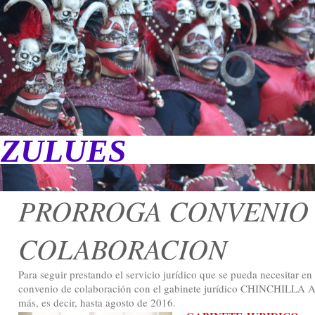
 ZULUES
PRORROGA CONVENIO
COLABORACION
Para seguir prestando el servicio jurídico que se pueda necesitar 
convenio de colaboración con el gabinete jurídico CHINCHILLA
más, es decir, hasta agosto de 2016.