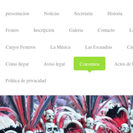
presentacion
Noticias
Secretaria
Historia
Festers
Inscripción
Galeria
Contacto
L
Cargos Festeros
La Música
Las Escuadras
Car
Cómo llegar
Aviso legal
Convenios
Actos de 
Politica de privacidad