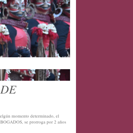
 DE
en elgún momento determinado, el
 ABOGADOS, se prorroga por 2 años