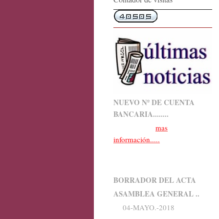
NUEVO Nº DE CUENTA
BANCARIA........
mas
información.....
BORRADOR DEL ACTA
ASAMBLEA GENERAL ..
04-MAYO.-2018