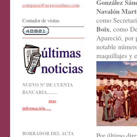
González Sán
comparsa@negroszulues.com
Navalón Mart
como Secretar
Contador de visitas
Boix
, como De
Apareció, por 
notable número
maquillajes y e
NUEVO Nº DE CUENTA
BANCARIA........
mas
información.....
BORRADOR DEL ACTA
Por último dir